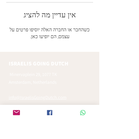
אין עדיין מה להציג
כשהחבר או החברה האלה יוסיפו פרטים על
עצמם, הם יופיעו כאן.
ISRAELIS GOING DUTCH
Minervaplein 29, 1077 TK
Amsterdam, Netherlands
info@IsraelisGoingDutch.com