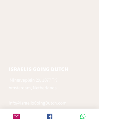
ISRAELIS GOING DUTCH
Minervaplein 29, 1077 TK
Amsterdam, Netherlands
info@IsraelisGoingDutch.com