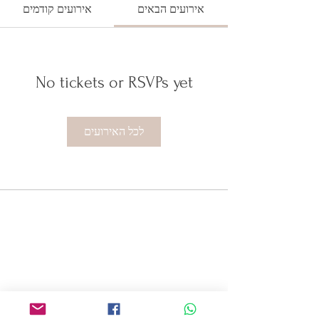
אירועים הבאים
אירועים קודמים
No tickets or RSVPs yet
לכל האירועים
ISRAELIS GOING DUTCH
Minervaplein 29, 1077 TK
Amsterdam, Netherlands
info@IsraelisGoingDutch.com