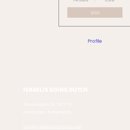
עוקבים
במעקב אחר
מעקב
Profile
ISRAELIS GOING DUTCH
Minervaplein 29, 1077 TK
Amsterdam, Netherlands
info@IsraelisGoingDutch.com