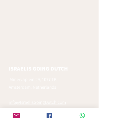
ISRAELIS GOING DUTCH
Minervaplein 29, 1077 TK
Amsterdam, Netherlands
info@IsraelisGoingDutch.com