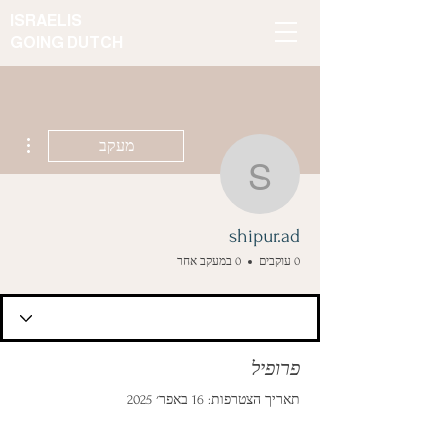
ISRAELIS
GOING DUTCH
ions
מעקב
shipur.ad
shipur.ad
0 עוקבים
0 במעקב אחר
פרופיל
תאריך הצטרפות: 16 באפר׳ 2025