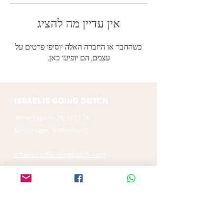
אין עדיין מה להציג
כשהחבר או החברה האלה יוסיפו פרטים על
עצמם, הם יופיעו כאן.
ISRAELIS GOING DUTCH
Minervaplein 29, 1077 TK
Amsterdam, Netherlands
info@IsraelisGoingDutch.com