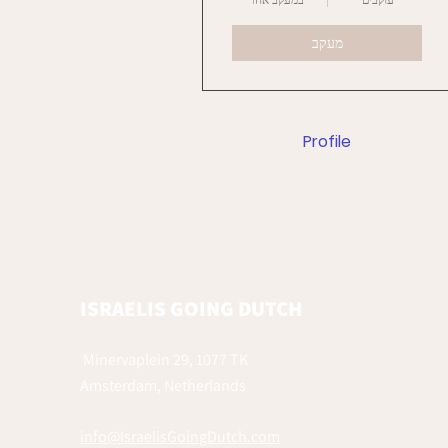
עוקבים
במעקב אחר
מעקב
Profile
ISRAELIS GOING DUTCH
Minervaplein 29, 1077 TK
Amsterdam, Netherlands
info@IsraelisGoingDutch.com