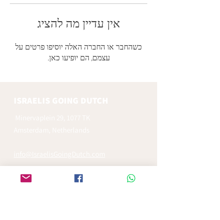
אין עדיין מה להציג
כשהחבר או החברה האלה יוסיפו פרטים על
עצמם, הם יופיעו כאן.
ISRAELIS GOING DUTCH
Minervaplein 29, 1077 TK
Amsterdam, Netherlands
info@IsraelisGoingDutch.com