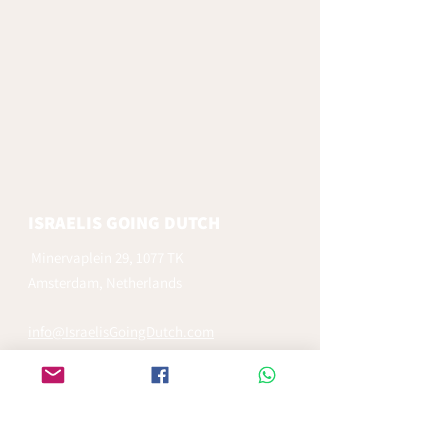
ISRAELIS GOING DUTCH
Minervaplein 29, 1077 TK
Amsterdam, Netherlands
info@IsraelisGoingDutch.com