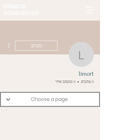
ISRAELIS
GOING DUTCH
ions
מעקב
limort
limort
0 עוקבים
0 במעקב אחר