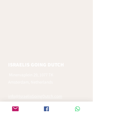
ISRAELIS GOING DUTCH
Minervaplein 29, 1077 TK
Amsterdam, Netherlands
info@IsraelisGoingDutch.com