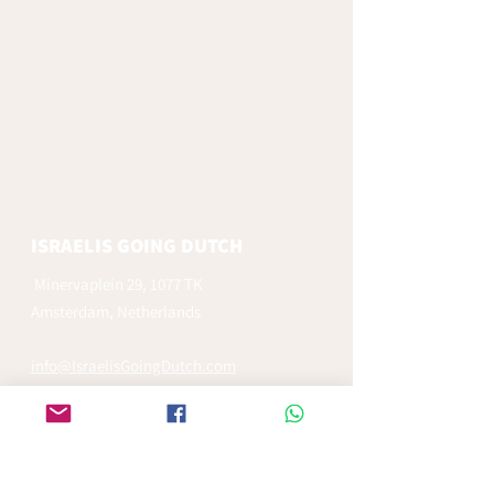
ISRAELIS GOING DUTCH
Minervaplein 29, 1077 TK
Amsterdam, Netherlands
info@IsraelisGoingDutch.com