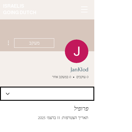
ISRAELIS
GOING DUTCH
ions
מעקב
JanKlod
0 עוקבים
0 במעקב אחר
פרופיל
תאריך הצטרפות: 11 בדצמ׳ 2025