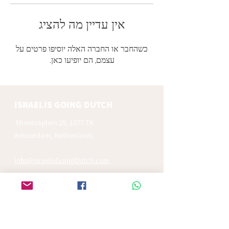
אין עדיין מה להציג
כשהחבר או החברה האלה יוסיפו פרטים על
עצמם, הם יופיעו כאן.
ISRAELIS GOING DUTCH
Minervaplein 29, 1077 TK
Amsterdam, Netherlands
info@IsraelisGoingDutch.com