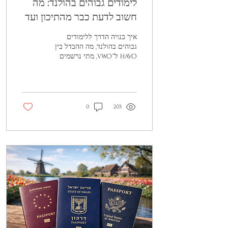
לימודים גבוהים בהולנד: מה
חשוב לדעת כבר מהתיכון ועד
ההרשמה לאוניברסיטה
איך בנויה הדרך ללימודים
גבוהים בהולנד, מה ההבדל בין
HAVO ל־VWO, מתי נרשמים
לאוניברסיטה, כמה עולה ללמוד
ומה חשוב לבדוק מראש? מדריך
ברור ונגיש למי שרוצה לעשות
סדר
0
203