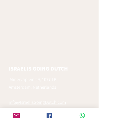
ISRAELIS GOING DUTCH
Minervaplein 29, 1077 TK
Amsterdam, Netherlands
info@IsraelisGoingDutch.com