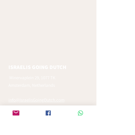
ISRAELIS GOING DUTCH
Minervaplein 29, 1077 TK
Amsterdam, Netherlands
info@IsraelisGoingDutch.com